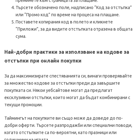
преминете към страницата за плащане.
Търсете обозначено поле, надписано “Код за отстъпка”
или “Промо код” по време на процеса на плащане.
Поставете копирания код в полето и кликнете
“Приложи”, за да видите отстъпката отразена в общата
сума.
Най-добри практики за използване на кодове за
отстъпки при онлайн покупки
За да максимизирате спестяванията си, винаги проверявайте
за множество кодове за отстъпки преди да завършите
покупката си. Някои уебсайтове могат да предлагат
ексклузивни отстъпки, които могат да бъдат комбинирани с
текущи промоции.
Таймингът на покупките ви също може да доведе до по-
добри оферти. Търсете разпродажби или специални поводи,
когато отстъпките са по-вероятни, като празници или
годишнини на играта.