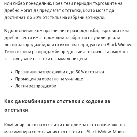
или Кибер понеделник. През тези периоди търговците на
дребно могат да предлагат отстъпки, които могат да
достигнат до 50% отстъпка на избрани артикули.
В допълнение към празничните разпродажби, търговците на
дребно често имат промоции за обратно на училище или
летни разпродажби, които включват продукти на Black Widow.
Тези сезонни разпродажби предоставят отлична възможност
за закупуване на стоки на намалени цени.
Празнични разпродажби с до 50% отстъпка
Промоции за обратно на училище
Летни разпродажби
Как да комбинирате отстъпки с кодове за
отстъпки
Комбинирането на отстъпки с кодове за отстъпки може да
максимизира спестяванията от стоки на Black Widow. Много