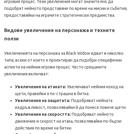
игровия процес. Тези увеличения могат значително да
подобрят нейното представяне по време на мисии и събития,
предоставяйки на играчите стратегически предимства.
Видове увеличения на персонажа и техните
ползи
Увеличенията на персонажа за Black Widow идват в няколко
типа, всеки от които е проектиран да подобри специфични
аспекти на нейния игрови процес. Често срещаните
увеличения включват:
Увеличения на атаката:
Увеличават нейния изход на
щети, правейки я по-страшна в битка.
Увеличения на защитата:
Подобряват нейната
издръжливост, позволявайки й да понесе повече щети.
Увеличения на скоростта:
Подобряват нейното
движение и скорост на атака, позволявайки по-бързи
действия по време на битки.