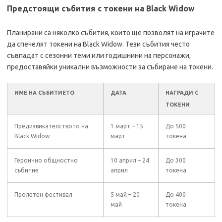
Предстоящи събития с токени на Black Widow
Планирани са няколко събития, които ще позволят на играчите
да спечелят токени на Black Widow. Тези събития често
съвпадат с сезонни теми или годишнини на персонажи,
предоставяйки уникални възможности за събиране на токени.
ИМЕ НА СЪБИТИЕТО
ДАТА
НАГРАДИ С
ТОКЕНИ
Предизвикателството на
1 март – 15
До 500
Black Widow
март
токена
Героично общностно
10 април – 24
До 300
събитие
април
токена
Пролетен фестивал
5 май – 20
До 400
май
токена