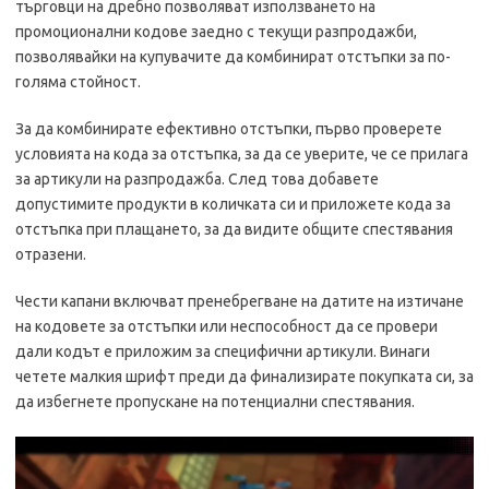
търговци на дребно позволяват използването на
промоционални кодове заедно с текущи разпродажби,
позволявайки на купувачите да комбинират отстъпки за по-
голяма стойност.
За да комбинирате ефективно отстъпки, първо проверете
условията на кода за отстъпка, за да се уверите, че се прилага
за артикули на разпродажба. След това добавете
допустимите продукти в количката си и приложете кода за
отстъпка при плащането, за да видите общите спестявания
отразени.
Чести капани включват пренебрегване на датите на изтичане
на кодовете за отстъпки или неспособност да се провери
дали кодът е приложим за специфични артикули. Винаги
четете малкия шрифт преди да финализирате покупката си, за
да избегнете пропускане на потенциални спестявания.