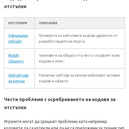
отстъпки
ИЗТОЧНИК
ОПИСАНИЕ
Официален
Проверете за най-новите кодове директно от
уебсайт
разработчиците на играта.
Reddit
Членовете на общността често споделят нови
общност
кодове и опит.
Уебсайтове
Различни сайтове за купони изброяват активни
за купони
кодове и оферти.
Чести проблеми с осребряването на кодове за
отстъпки
Играчите могат да срещнат проблеми, като например
кодовете да са изтекли или да не са приложими за техния тип