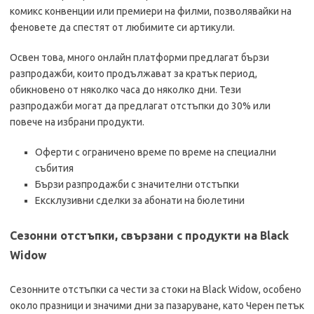
комикс конвенции или премиери на филми, позволявайки на
феновете да спестят от любимите си артикули.
Освен това, много онлайн платформи предлагат бързи
разпродажби, които продължават за кратък период,
обикновено от няколко часа до няколко дни. Тези
разпродажби могат да предлагат отстъпки до 30% или
повече на избрани продукти.
Оферти с ограничено време по време на специални
събития
Бързи разпродажби с значителни отстъпки
Ексклузивни сделки за абонати на бюлетини
Сезонни отстъпки, свързани с продукти на Black
Widow
Сезонните отстъпки са чести за стоки на Black Widow, особено
около празници и значими дни за пазаруване, като Черен петък