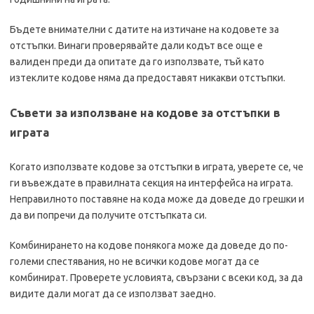
Бъдете внимателни с датите на изтичане на кодовете за
отстъпки. Винаги проверявайте дали кодът все още е
валиден преди да опитате да го използвате, тъй като
изтеклите кодове няма да предоставят никакви отстъпки.
Съвети за използване на кодове за отстъпки в
играта
Когато използвате кодове за отстъпки в играта, уверете се, че
ги въвеждате в правилната секция на интерфейса на играта.
Неправилното поставяне на кода може да доведе до грешки и
да ви попречи да получите отстъпката си.
Комбинирането на кодове понякога може да доведе до по-
големи спестявания, но не всички кодове могат да се
комбинират. Проверете условията, свързани с всеки код, за да
видите дали могат да се използват заедно.