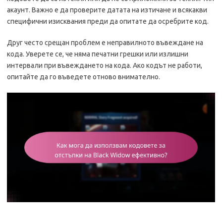
акаунт. Важно е да проверите датата на изтичане и всякакви
специфични изисквания преди да опитате да осребрите код.
Друг често срещан проблем е неправилното въвеждане на
кода. Уверете се, че няма печатни грешки или излишни
интервали при въвеждането на кода. Ако кодът не работи,
опитайте да го въведете отново внимателно.