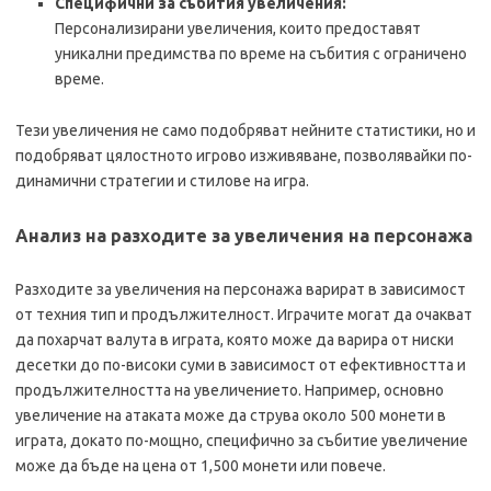
Специфични за събития увеличения:
Персонализирани увеличения, които предоставят
уникални предимства по време на събития с ограничено
време.
Тези увеличения не само подобряват нейните статистики, но и
подобряват цялостното игрово изживяване, позволявайки по-
динамични стратегии и стилове на игра.
Анализ на разходите за увеличения на персонажа
Разходите за увеличения на персонажа варират в зависимост
от техния тип и продължителност. Играчите могат да очакват
да похарчат валута в играта, която може да варира от ниски
десетки до по-високи суми в зависимост от ефективността и
продължителността на увеличението. Например, основно
увеличение на атаката може да струва около 500 монети в
играта, докато по-мощно, специфично за събитие увеличение
може да бъде на цена от 1,500 монети или повече.