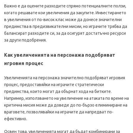
Важно е да оцените разходите спрямо потенциалните ползи,
когато решавате кои увеличения да закупите. Инвестирането
в увеличения от по-висок клас може да донесе значителни
предимства в предизвикателни мисии, но играчите трябва да
балансират разходите си, за да осигурят достатъчно ресурси
за други подобрения.
Как увеличенията на персонажа подобряват
игровия процес
Увеличенията на персонажа значително подобряват игровия
процес, предоставяйки на играчите стратегически
предимства, които могат да обърнат хода на битките.
Например, използването на увеличение на атаката по време на
критична мисия може да доведе до по-бързо елиминиране на
враговете, позволявайки на играчите да напредват по-
ефективно.
Освен това, увеличенията могат да бъдат комбинирани за