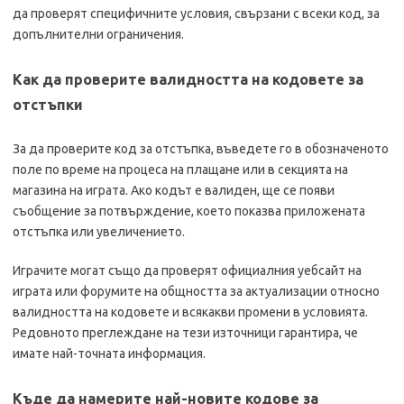
да проверят специфичните условия, свързани с всеки код, за
допълнителни ограничения.
Как да проверите валидността на кодовете за
отстъпки
За да проверите код за отстъпка, въведете го в обозначеното
поле по време на процеса на плащане или в секцията на
магазина на играта. Ако кодът е валиден, ще се появи
съобщение за потвърждение, което показва приложената
отстъпка или увеличението.
Играчите могат също да проверят официалния уебсайт на
играта или форумите на общността за актуализации относно
валидността на кодовете и всякакви промени в условията.
Редовното преглеждане на тези източници гарантира, че
имате най-точната информация.
Къде да намерите най-новите кодове за