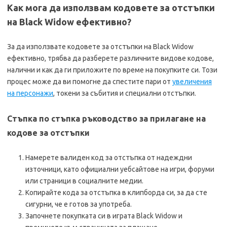
Как мога да използвам кодовете за отстъпки
на Black Widow ефективно?
За да използвате кодовете за отстъпки на Black Widow
ефективно, трябва да разберете различните видове кодове,
налични и как да ги приложите по време на покупките си. Този
процес може да ви помогне да спестите пари от
увеличения
на персонажи
, токени за събития и специални отстъпки.
Стъпка по стъпка ръководство за прилагане на
кодове за отстъпки
Намерете валиден код за отстъпка от надеждни
източници, като официални уебсайтове на игри, форуми
или страници в социалните медии.
Копирайте кода за отстъпка в клипборда си, за да сте
сигурни, че е готов за употреба.
Започнете покупката си в играта Black Widow и