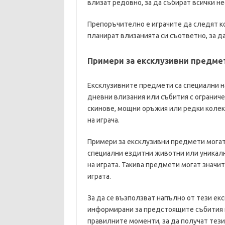
влизат редовно, за да събират всички 
Препоръчително е играчите да следят к
планират влизанията си съответно, за да
Примери за ексклузивни предме
Ексклузивните предмети са специални на
дневни влизания или събития с огранич
скинове, мощни оръжия или редки коле
на играча.
Примери за ексклузивни предмети могат
специални ездитни животни или уникални
на играта. Такива предмети могат значи
играта.
За да се възползват напълно от тези ек
информирани за предстоящите събития и 
правилните моменти, за да получат тези