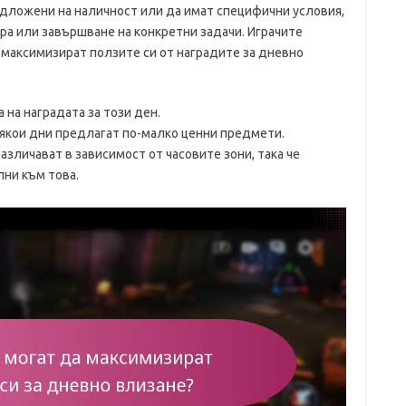
одложени на наличност или да имат специфични условия,
гра или завършване на конкретни задачи. Играчите
да максимизират ползите си от наградите за дневно
 на наградата за този ден.
някои дни предлагат по-малко ценни предмети.
азличават в зависимост от часовите зони, така че
лни към това.