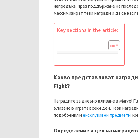
напредъка. Чрез поддържане на последо
максимизират тези награди и да се насл
Key sections in the article:
Какво представляват наградит
Fight?
Наградите за дневно влизане в Marvel Fut
влизане в играта всеки ден. Тези награ
подобрения и
ексклузивни предмети
, к
Определение и цел на наградит