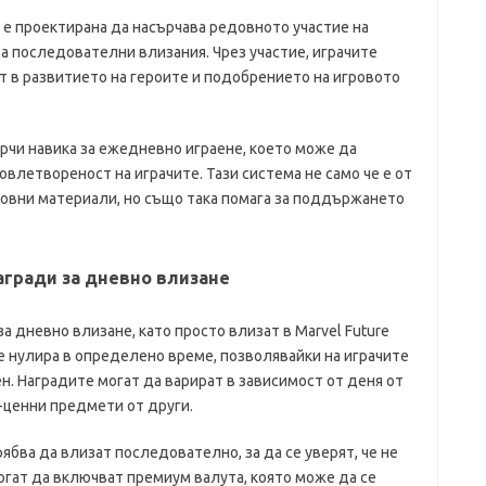
 е проектирана да насърчава редовното участие на
за последователни влизания. Чрез участие, играчите
ат в развитието на героите и подобрението на игровото
ърчи навика за ежедневно играене, което може да
летвореност на играчите. Тази система не само че е от
новни материали, но също така помага за поддържането
агради за дневно влизане
а дневно влизане, като просто влизат в Marvel Future
се нулира в определено време, позволявайки на играчите
н. Наградите могат да варират в зависимост от деня от
-ценни предмети от други.
ябва да влизат последователно, за да се уверят, че не
огат да включват премиум валута, която може да се