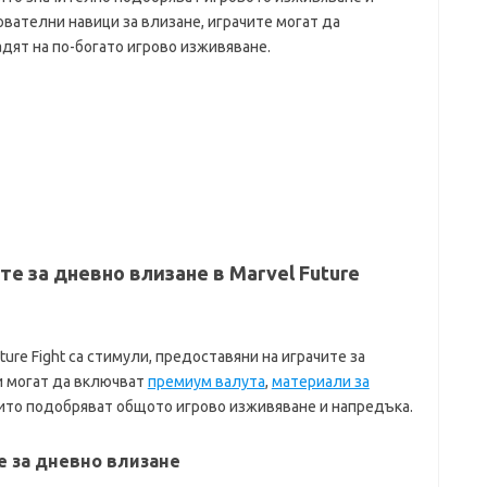
вателни навици за влизане, играчите могат да
адят на по-богато игрово изживяване.
е за дневно влизане в Marvel Future
ure Fight са стимули, предоставяни на играчите за
ди могат да включват
премиум валута
,
материали за
оито подобряват общото игрово изживяване и напредъка.
е за дневно влизане