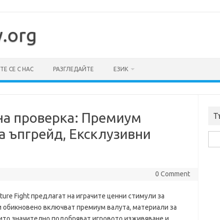
y.org
Е СЕ С НАС
РАЗГЛЕДАЙТЕ
ЕЗИК
на проверка: Премиум
Т
а ъпгрейд, Ексклузивни
Sea
for:
0 Comment
ture Fight предлагат на играчите ценни стимули за
ди обикновено включват премиум валута, материали за
ито значително подобряват игровото изживяване и