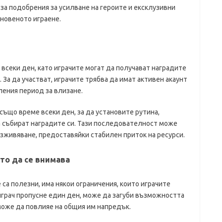
 за подобрения за усилване на героите и ексклузивни
кновеното играене.
 всеки ден, като играчите могат да получават наградите
 За да участват, играчите трябва да имат активен акаунт
ления период за влизане.
също време всеки ден, за да установите рутина,
да събират наградите си. Тази последователност може
зживяване, предоставяйки стабилен приток на ресурси.
то да се внимава
са полезни, има някои ограничения, които играчите
играч пропусне един ден, може да загуби възможността
 може да повлияе на общия им напредък.