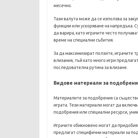
месечно.
Тази валута може да се използва за зак
функции или ускоряване на напредъка. С
да варира, като играчите често получав
време на специални събития.
За да максимизират ползите, играчите т
влизания, тъй като много игри предлага
последователна рутина за влизане.
Видове материали за подобрени
Материалите за подобрения са съществен
играта. Тези материали могат да включв
подобрения или специални ресурси, уник
Играчите обикновено могат да придобият
предлагат специфични материали за под