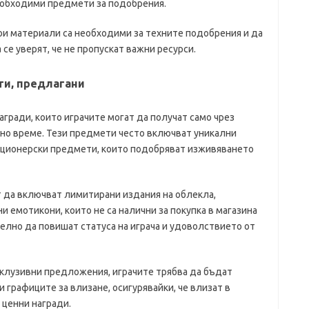
необходими предмети за подобрения.
ои материали са необходими за техните подобрения и да
 се уверят, че не пропускат важни ресурси.
ти, предлагани
гради, които играчите могат да получат само чрез
ено време. Тези предмети често включват уникални
кционерски предмети, които подобряват изживяването
 да включват лимитирани издания на облекла,
 емотикони, които не са налични за покупка в магазина
телно да повишат статуса на играча и удоволствието от
склузивни предложения, играчите трябва да бъдат
графиците за влизане, осигурявайки, че влизат в
 ценни награди.