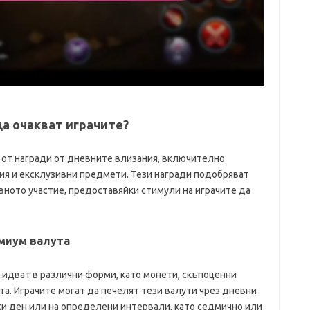
а очакват играчите?
 от награди от дневните влизания, включително
ия и ексклузивни предмети. Тези награди подобряват
вното участие, предоставяйки стимули на играчите да
емиум валута
 идват в различни форми, като монети, скъпоценни
та. Играчите могат да печелят тези валути чрез дневни
еки ден или на определени интервали, като седмично или