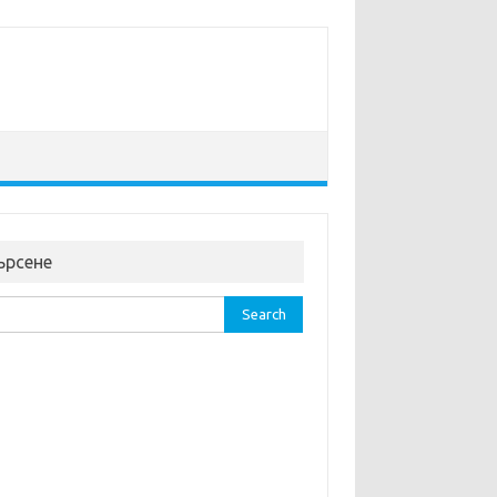
ърсене
rch