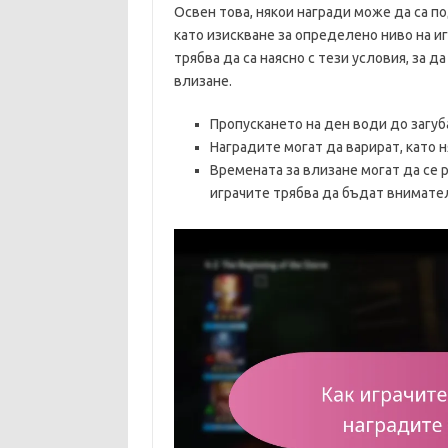
Освен това, някои награди може да са п
като изискване за определено ниво на и
трябва да са наясно с тези условия, за 
влизане.
Пропускането на ден води до загуба
Наградите могат да варират, като 
Времената за влизане могат да се р
играчите трябва да бъдат внимате