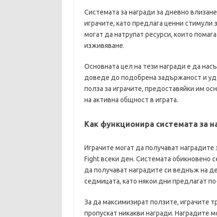
Системата за награди за дневно влизане
играчите, като предлага ценни стимули 
могат да натрупат ресурси, които помаг
изживяване.
Основната цел на тези награди е да нас
доведе до подобрена задържаност и удов
полза за играчите, предоставяйки им ос
на активна общност в играта.
Как функционира системата за н
Играчите могат да получават наградите з
Fight всеки ден. Системата обикновено 
да получават наградите си веднъж на де
седмицата, като някои дни предлагат по
За да максимизират ползите, играчите тр
пропускат никакви награди. Наградите м