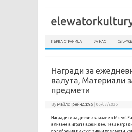
Skip
to
content
elewatorkultur
ПЪРВА СТРАНИЦА
ЗА НАС
СВЪРЖЕТ
Награди за ежеднев
валута, Материали з
предмети
By
Майлс Грейнджър
|
06/03/2026
Наградите за дневно влизане в Marvel Fu
влизане в играта всеки ден. Тези награ
подобрения и ексклузивни предмети, ко