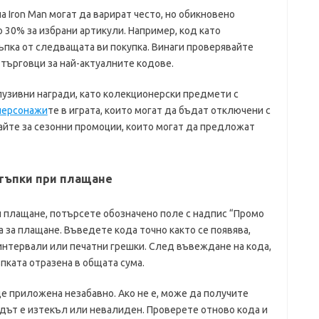
а Iron Man могат да варират често, но обикновено
30% за избрани артикули. Например, код като
пка от следващата ви покупка. Винаги проверявайте
ърговци за най-актуалните кодове.
узивни награди, като колекционерски предмети с
персонажи
те в играта, които могат да бъдат отключени с
йте за сезонни промоции, които могат да предложат
стъпки при плащане
и плащане, потърсете обозначено поле с надпис “Промо
а за плащане. Въведете кода точно както се появява,
интервали или печатни грешки. След въвеждане на кода,
пката отразена в общата сума.
е приложена незабавно. Ако не е, може да получите
кодът е изтекъл или невалиден. Проверете отново кода и