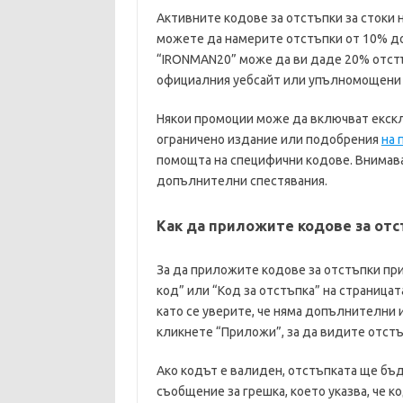
Активните кодове за отстъпки за стоки н
можете да намерите отстъпки от 10% до 
“IRONMAN20” може да ви даде 20% отстъ
официалния уебсайт или упълномощени т
Някои промоции може да включват екскл
ограничено издание или подобрения
на 
помощта на специфични кодове. Внимава
допълнителни спестявания.
Как да приложите кодове за от
За да приложите кодове за отстъпки пр
код” или “Код за отстъпка” на страницат
като се уверите, че няма допълнителни 
кликнете “Приложи”, за да видите отстъ
Ако кодът е валиден, отстъпката ще бъд
съобщение за грешка, което указва, че 