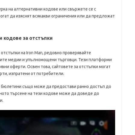
ерка на алтернативни кодове или свържете се с
огат да изяснят всякакви ограничения или да предложат
и кодове за отстъпки
 отстъпки на Iron Man, редовно проверявайте
лните медии и упълномощени търговци. Тези платформи
ивни оферти. Освен това, сайтовете за отстъпки могат
рти, изпратени от потребители.
 бюлетини също може да предостави ранно достъп до
ното търсене на тези кодове може да доведе до
и.