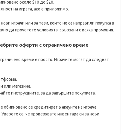
икновено около $10 до $20.
лност на играта, ако е приложимо.
нови играчи или за тези, които не са направили покупка в
ажно да прочетете условията, свързани с всяка промоция.
ребрите оферти с ограничено време
граничено време е просто. Играчите могат да следват
латформа.
и или магазина.
айте инструкциите, за да завършите покупката.
е обикновено се кредитират в акаунта на играча
. Уверете се, че проверявате инвентара си за нови