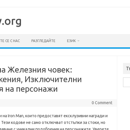
y.org
Е СЕ С НАС
РАЗГЛЕДАЙТЕ
ЕЗИК
на Железния човек:
Т
жения, Изключителни
Sea
я на персонажи
for:
0 Comment
 на Iron Man, които предоставят ексклузивни награди и
 Тези кодове не само отключват отстъпки за стоки, но
вяване с уникални подобрения на персонажите. Уверете