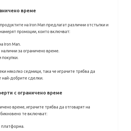
раничено време
продуктите на Iron Man предлагат различни отстъпки и
 намерят промоции, които включват:
а Iron Man.
 налични за ограничено време.
 покупки.
еки няколко седмици, така че играчите трябва да
от най-добрите сделки.
ферти с ограничено време
ичено време, играчите трябва да отговарят на
бикновено те включват:
а платформа.