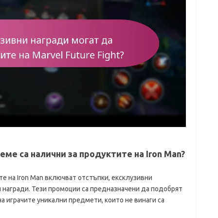
еме са налични за продуктите на Iron Man?
е на Iron Man включват отстъпки, ексклузивни
 награди. Тези промоции са предназначени да подобрят
а играчите уникални предмети, които не винаги са