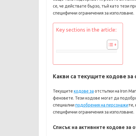
се, че действате бързо, тъй като тези п
специфични ограничения за използване.
Key sections in the article:
Какви са текущите кодове за о
Текущите
кодове за
отстъпки на Iron Ma
феновете. Тези кодове могат да подобря
специални
подобрения на персонажи
те,
специфични ограничения за използване.
Списък на активните кодове за о