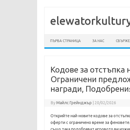
Skip
to
content
elewatorkultur
ПЪРВА СТРАНИЦА
ЗА НАС
СВЪРЖЕТ
Кодове за отстъпка 
Ограничени предло
награди, Подобрени
By
Майлс Грейнджър
|
20/02/2026
Открийте най-новите кодове за отстъпки
оферти с ограничено време за феновете.
също така подобряват игровото ви изжи