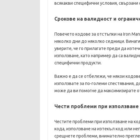
всякакви специфични условия, свързани с
Срокове на валидност и огранич
Повечето кодове за отстъпки на Iron Man
няколко дни до няколко седмици. Винаги 
уверите, че го прилагате преди да изте
използване, като например да са валидн
специфични продукти.
Важно е да се отбележи, че някои кодове
използвате за по-големи спестявания, д
може да ви помогне да максимизирате о
Чести проблеми при използване 
Честите проблеми при използване на ко
кода, използване на изтекъл код или не
срещнете проблеми, внимателно прегледа