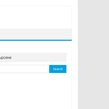
ърсене
rch