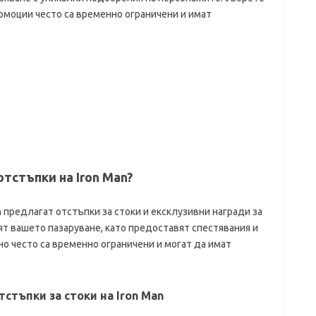
ромоции често са временно ограничени и имат
тстъпки на Iron Man?
n предлагат отстъпки за стоки и ексклузивни награди за
т вашето пазаруване, като предоставят спестявания и
 но често са временно ограничени и могат да имат
тстъпки за стоки на Iron Man