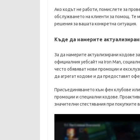
Ако кодът не работи, помислете за пров
обслужването на клиенти за помощ. Те м
решения за вашата конкретна ситуация.
Къде да намерите актуализиран
За да намерите актуализирани кодове за
официалния уебсайт на Iron Man, социа
често обявяват нови промоции и ексклуз
да агрегат кодове и да предоставят офе
Присъединяването към фен клубове или
промоции и специални кодове. Проактив
значителни спестявания при покупките в