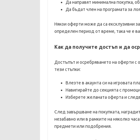
Да направят минимална покупка, об
Да бъдат член на програмата за лоя
Някои оферти може да са ексклузивни за 
определен период от време, така че е в
Как да получите достъп и да ос
Достъпът и осребряването на оферти с о
тези стъпки:
Влезте в акаунта си на игровата п
Навигирайте до секцията с промоци
Изберете желаната оферта и следв
След завършване на покупката, наградит
незабавно или в рамките на няколко часа
предмети или подобрения.