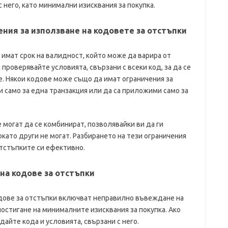
 него, като минимални изисквания за покупка.
ения за използване на кодовете за отстъпки
 имат срок на валидност, който може да варира от
проверявайте условията, свързани с всеки код, за да се
че. Някои кодове може също да имат ограничения за
и само за една транзакция или да са приложими само за
 могат да се комбинират, позволявайки ви да ги
окато други не могат. Разбирането на тези ограничения
тстъпките си ефективно.
на кодове за отстъпки
дове за отстъпки включват неправилно въвеждане на
постигане на минималните изисквания за покупка. Ако
йте кода и условията, свързани с него.