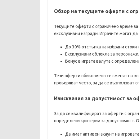
Обзор на текущите оферти с ог
Текущите оферти с ограничено време за 
ексклузивни награди. Играчите могат да
До 30% отстъпка на избрани стоки н
Ексклузивни облекла за персонажи,
Бонус в играта валута с определени
Тези оферти обикновено се сменят на вс
проверяват често, за да се възползват 
Изисквания за допустимост за о
За да се квалифицират за оферти с огран
определени критерии за допустимост. О
Да имат активен акаунт на игроват